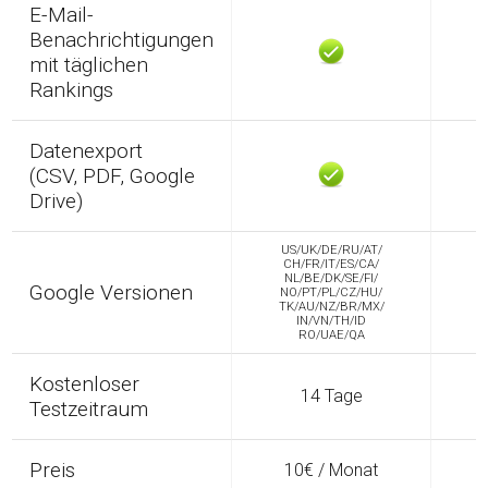
E-Mail-
Benachrichtigungen
mit täglichen
Rankings
Datenexport
(CSV, PDF, Google
Drive)
US/UK/DE/RU/AT/
U
CH/FR/IT/ES/CA/
NL/BE/DK/SE/FI/
Google Versionen
NO/PT/PL/CZ/HU/
N
TK/AU/NZ/BR/MX/
T
IN/VN/TH/ID
RO/UAE/QA
Kostenloser
14 Tage
Testzeitraum
Preis
10€ / Monat